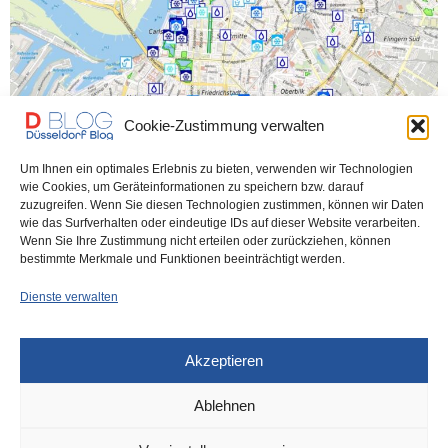
Cookie-Zustimmung verwalten
Um Ihnen ein optimales Erlebnis zu bieten, verwenden wir Technologien
wie Cookies, um Geräteinformationen zu speichern bzw. darauf
DÜSSELDORF
26. MAI 2026
zuzugreifen. Wenn Sie diesen Technologien zustimmen, können wir Daten
Stadt erleichtert Freizeitplanung:
wie das Surfverhalten oder eindeutige IDs auf dieser Website verarbeiten.
Wenn Sie Ihre Zustimmung nicht erteilen oder zurückziehen, können
„Karte der kühlen Orte“
bestimmte Merkmale und Funktionen beeinträchtigt werden.
Dienste verwalten
Im Schatten ist es kühler als in der Sonne. Im Wald ist es bei
Hitze…
Akzeptieren
0 SHARES
Ablehnen