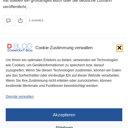
hat soeben ein großartiges Buch über die deutsche Luftfahrt
veröffentlicht,…
0 SHARES
DÜSSELDORF
26. SEPTEMBER 2022
Cookie-Zustimmung verwalten
Ein bewegendes Fest: Rund 600
Um Ihnen ein optimales Erlebnis zu bieten, verwenden wir Technologien
Klüh-Mitarbeiter aus aller Welt feiern
wie Cookies, um Geräteinformationen zu speichern bzw. darauf
zuzugreifen. Wenn Sie diesen Technologien zustimmen, können wir Daten
den Gründer und Inhaber und 111-
wie das Surfverhalten oder eindeutige IDs auf dieser Website verarbeiten.
Wenn Sie Ihre Zustimmung nicht erteilen oder zurückziehen, können
jähriges Bestehen des Unternehmens
bestimmte Merkmale und Funktionen beeinträchtigt werden.
Dienste verwalten
Im Bild: Jubilar Josef Klüh mit Ehefrau Ahlem Sehili-Klüh (Mitte) und
(v.l.n.r.): Beirat Hans-Joachim Driessen,…
Akzeptieren
0 SHARES
Ablehnen