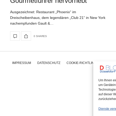
Gourmetführer hervorhebt
Ausgezeichnet: Restaurant „Phoenix“ im
Dreischeibenhaus, dem legendären „Club 21“ in New York
nachempfunden Gault &…
0 SHARES
IMPRESSUM
DATENSCHUTZ
COOKIE-RICHTLINIE (EU)
Um Ihnen ei
um Gerätein
Technologie
auf dieser W
zurückziehe
Dienste ver