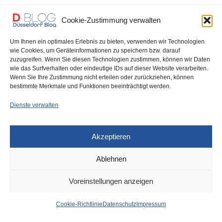
Beamte des Eisatztrupps „PRIOS“ ließen gestern Abend einen
Cookie-Zustimmung verwalten
polizeibekannten Dealer am Worringer Platz auffliegen. Nicht…
Um Ihnen ein optimales Erlebnis zu bieten, verwenden wir Technologien
0 SHARES
wie Cookies, um Geräteinformationen zu speichern bzw. darauf
zuzugreifen. Wenn Sie diesen Technologien zustimmen, können wir Daten
wie das Surfverhalten oder eindeutige IDs auf dieser Website verarbeiten.
Wenn Sie Ihre Zustimmung nicht erteilen oder zurückziehen, können
bestimmte Merkmale und Funktionen beeinträchtigt werden.
IMPRESSUM
DATENSCHUTZ
COOKIE-RICHTLINIE (EU)
Dienste verwalten
Akzeptieren
Ablehnen
Voreinstellungen anzeigen
Cookie-Richtlinie
Datenschutz
Impressum