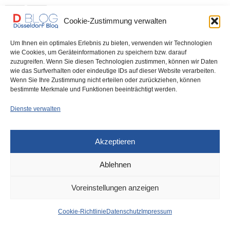
0 SHARES
Cookie-Zustimmung verwalten
Um Ihnen ein optimales Erlebnis zu bieten, verwenden wir Technologien
wie Cookies, um Geräteinformationen zu speichern bzw. darauf
zuzugreifen. Wenn Sie diesen Technologien zustimmen, können wir Daten
IMPRESSUM
DATENSCHUTZ
COOKIE-RICHTLINIE (EU)
wie das Surfverhalten oder eindeutige IDs auf dieser Website verarbeiten.
Wenn Sie Ihre Zustimmung nicht erteilen oder zurückziehen, können
bestimmte Merkmale und Funktionen beeinträchtigt werden.
Dienste verwalten
Akzeptieren
Ablehnen
Voreinstellungen anzeigen
Cookie-Richtlinie
Datenschutz
Impressum