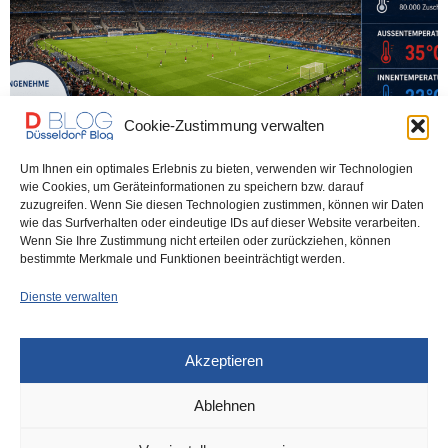
Cookie-Zustimmung verwalten
Um Ihnen ein optimales Erlebnis zu bieten, verwenden wir Technologien
wie Cookies, um Geräteinformationen zu speichern bzw. darauf
DÜSSELDORF
VOR 1 MONAT
zuzugreifen. Wenn Sie diesen Technologien zustimmen, können wir Daten
Lasst die Kranken und Alten nicht
wie das Surfverhalten oder eindeutige IDs auf dieser Website verarbeiten.
Wenn Sie Ihre Zustimmung nicht erteilen oder zurückziehen, können
verrecken!
bestimmte Merkmale und Funktionen beeinträchtigt werden.
Dienste verwalten
Es ist eine der vielen skandalösen Entwicklungen in diesem Land:
Deutschland will die Welt vor…
Akzeptieren
0 SHARES
Ablehnen