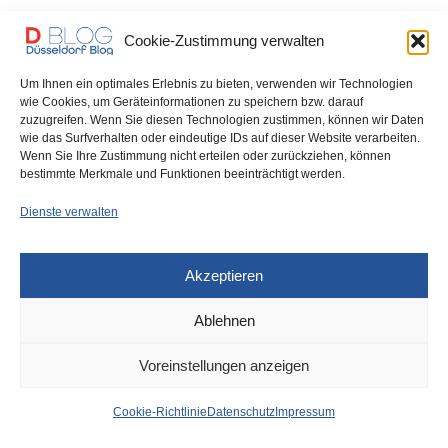
Die Rheinbahn erneuert in Heerdt die Gleise der Zufahrt zum
Cookie-Zustimmung verwalten
Betriebshof am Handweiser. Davon betroffen…
Um Ihnen ein optimales Erlebnis zu bieten, verwenden wir Technologien
0 SHARES
wie Cookies, um Geräteinformationen zu speichern bzw. darauf
zuzugreifen. Wenn Sie diesen Technologien zustimmen, können wir Daten
wie das Surfverhalten oder eindeutige IDs auf dieser Website verarbeiten.
Wenn Sie Ihre Zustimmung nicht erteilen oder zurückziehen, können
bestimmte Merkmale und Funktionen beeinträchtigt werden.
IMPRESSUM
DATENSCHUTZ
COOKIE-RICHTLINIE (EU)
Dienste verwalten
Akzeptieren
Ablehnen
Voreinstellungen anzeigen
Cookie-Richtlinie
Datenschutz
Impressum