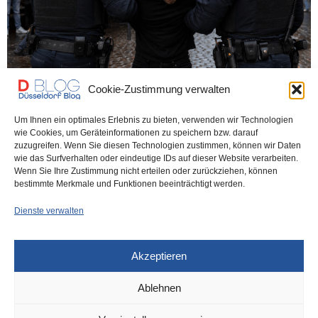
Cookie-Zustimmung verwalten
Um Ihnen ein optimales Erlebnis zu bieten, verwenden wir Technologien
wie Cookies, um Geräteinformationen zu speichern bzw. darauf
POLIZEI
10. MAI 2026
zuzugreifen. Wenn Sie diesen Technologien zustimmen, können wir Daten
Altstadt: Video-Polizist sieht
wie das Surfverhalten oder eindeutige IDs auf dieser Website verarbeiten.
Wenn Sie Ihre Zustimmung nicht erteilen oder zurückziehen, können
Halskettenräuber – Festnahme!
bestimmte Merkmale und Funktionen beeinträchtigt werden.
Dienste verwalten
Videobeobachtern der Polizei ist es zu verdanken, dass in der
Nacht von Freitag auf Samstag…
Akzeptieren
0 SHARES
Ablehnen