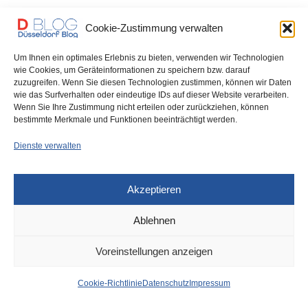
Planungswettbewerb
Cookie-Zustimmung verwalten
ln Flingern entsteht auf dem Areal des Metro-Campus ein neues
Um Ihnen ein optimales Erlebnis zu bieten, verwenden wir Technologien
Quartier. Es soll gegenüber anderen…
wie Cookies, um Geräteinformationen zu speichern bzw. darauf
zuzugreifen. Wenn Sie diesen Technologien zustimmen, können wir Daten
0 SHARES
wie das Surfverhalten oder eindeutige IDs auf dieser Website verarbeiten.
Wenn Sie Ihre Zustimmung nicht erteilen oder zurückziehen, können
bestimmte Merkmale und Funktionen beeinträchtigt werden.
Dienste verwalten
IMPRESSUM
DATENSCHUTZ
COOKIE-RICHTLINIE (EU)
Akzeptieren
Ablehnen
Voreinstellungen anzeigen
Cookie-Richtlinie
Datenschutz
Impressum