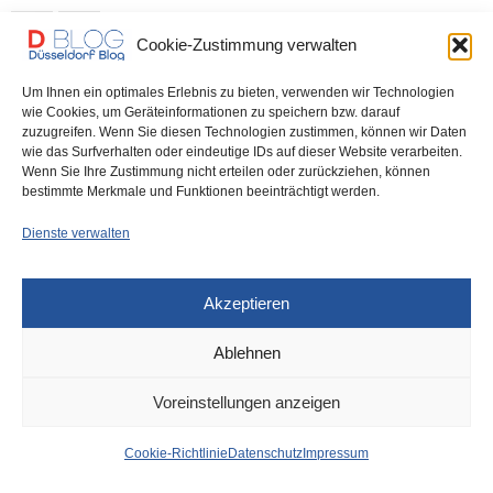
0 SHARES
Cookie-Zustimmung verwalten
Um Ihnen ein optimales Erlebnis zu bieten, verwenden wir Technologien
wie Cookies, um Geräteinformationen zu speichern bzw. darauf
zuzugreifen. Wenn Sie diesen Technologien zustimmen, können wir Daten
IMPRESSUM
DATENSCHUTZ
COOKIE-RICHTLINIE (EU)
wie das Surfverhalten oder eindeutige IDs auf dieser Website verarbeiten.
Wenn Sie Ihre Zustimmung nicht erteilen oder zurückziehen, können
bestimmte Merkmale und Funktionen beeinträchtigt werden.
Dienste verwalten
Akzeptieren
Ablehnen
Voreinstellungen anzeigen
Cookie-Richtlinie
Datenschutz
Impressum