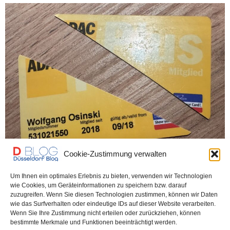
Cookie-Zustimmung verwalten
Um Ihnen ein optimales Erlebnis zu bieten, verwenden wir Technologien
wie Cookies, um Geräteinformationen zu speichern bzw. darauf
UNCATEGORIZED
13. JANUAR 2026
zuzugreifen. Wenn Sie diesen Technologien zustimmen, können wir Daten
Warum auch ich aus dem ADAC
wie das Surfverhalten oder eindeutige IDs auf dieser Website verarbeiten.
Wenn Sie Ihre Zustimmung nicht erteilen oder zurückziehen, können
ausgetreten bin
bestimmte Merkmale und Funktionen beeinträchtigt werden.