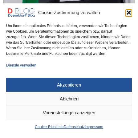
Cookie-Zustimmung verwalten
DÜSSELDORF
VOR 4 WOCHEN
Um Ihnen ein optimales Erlebnis zu bieten, verwenden wir Technologien
Stadt will viele Bäume pflanzen –
wie Cookies, um Geräteinformationen zu speichern bzw. darauf
zuzugreifen. Wenn Sie diesen Technologien zustimmen, können wir Daten
aber sind es auch die richtigen?
wie das Surfverhalten oder eindeutige IDs auf dieser Website verarbeiten.
Wenn Sie Ihre Zustimmung nicht erteilen oder zurückziehen, können
bestimmte Merkmale und Funktionen beeinträchtigt werden.
In der laufenden Pflanzsaison will die Landeshauptstadt 1.500 neue
Bäume pflanzen. Aber: In der vorherigen…
Dienste verwalten
0 SHARES
Akzeptieren
Ablehnen
IMPRESSUM
DATENSCHUTZ
COOKIE-RICHTLINIE (EU)
Voreinstellungen anzeigen
Cookie-Richtlinie
Datenschutz
Impressum