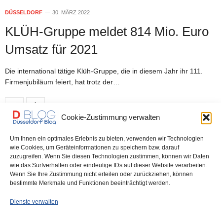
DÜSSELDORF
30. MÄRZ 2022
KLÜH-Gruppe meldet 814 Mio. Euro
Umsatz für 2021
Die international tätige Klüh-Gruppe, die in diesem Jahr ihr 111.
Firmenjubiläum feiert, hat trotz der…
0 SHARES
Cookie-Zustimmung verwalten
Um Ihnen ein optimales Erlebnis zu bieten, verwenden wir Technologien
DÜSSELDORF
28. JANUAR 2022
wie Cookies, um Geräteinformationen zu speichern bzw. darauf
zuzugreifen. Wenn Sie diesen Technologien zustimmen, können wir Daten
Josef Klüh 80 – Feier mit Familie in
wie das Surfverhalten oder eindeutige IDs auf dieser Website verarbeiten.
Wenn Sie Ihre Zustimmung nicht erteilen oder zurückziehen, können
Dubai
bestimmte Merkmale und Funktionen beeinträchtigt werden.
Dienste verwalten
Mit Ehefrau Ahlem und der Familie feiert Josef Klüh heute in Dubai
Mit Josef…