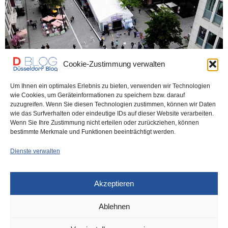
Cookie-Zustimmung verwalten
Um Ihnen ein optimales Erlebnis zu bieten, verwenden wir Technologien
wie Cookies, um Geräteinformationen zu speichern bzw. darauf
DÜSSELDORF EVENTS
8. MAI 2026
zuzugreifen. Wenn Sie diesen Technologien zustimmen, können wir Daten
Heute und morgen: Fototage auf der
wie das Surfverhalten oder eindeutige IDs auf dieser Website verarbeiten.
Wenn Sie Ihre Zustimmung nicht erteilen oder zurückziehen, können
Schadowstraße
bestimmte Merkmale und Funktionen beeinträchtigt werden.
Dienste verwalten
Das ist interessant für alle Foto-Freunde. Heute und morgen lädt
der Düsseldorfer Fachhändler Foto Koch…
Akzeptieren
0 SHARES
Ablehnen