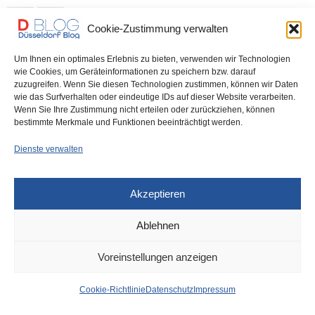
0 SHARES
Cookie-Zustimmung verwalten
Um Ihnen ein optimales Erlebnis zu bieten, verwenden wir Technologien
wie Cookies, um Geräteinformationen zu speichern bzw. darauf
DÜSSELDORF
23. OKTOBER 2023
zuzugreifen. Wenn Sie diesen Technologien zustimmen, können wir Daten
wie das Surfverhalten oder eindeutige IDs auf dieser Website verarbeiten.
Düsseldorf Headlines, 23.10.2023
Wenn Sie Ihre Zustimmung nicht erteilen oder zurückziehen, können
bestimmte Merkmale und Funktionen beeinträchtigt werden.
Antenne Düsseldorf: Historischer Sieg der Fortuna Bild: Wer ist
Dienste verwalten
die Einpeitscherin der…
0 SHARES
Akzeptieren
Ablehnen
Voreinstellungen anzeigen
IMPRESSUM
DATENSCHUTZ
COOKIE-RICHTLINIE (EU)
Cookie-Richtlinie
Datenschutz
Impressum