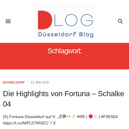
Schlagwort:
#FORTUNA_DÜSSELDORF_SIEG
DÜSSELDORF
13. MAI 2025
Die Highlights von Fortuna – Schalke
04
(5) Fortuna Düsseldorf auf X: „✌
#f95 |
| #F95S04
https://t.co/MPL57WVlZ1“ / X