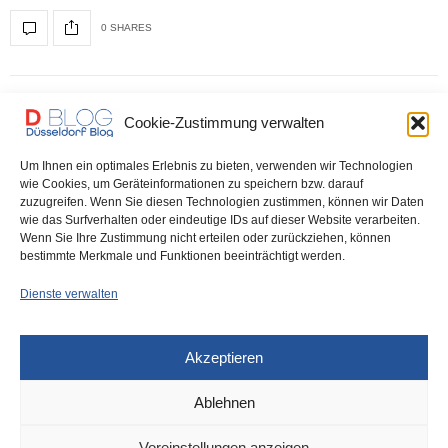
0 SHARES
DÜSSELDORF
21. JULI 2022
Cookie-Zustimmung verwalten
Fortuna spielt – und Zigtausende
Um Ihnen ein optimales Erlebnis zu bieten, verwenden wir Technologien
wollen zum Kirmes-Feuerwerk –
wie Cookies, um Geräteinformationen zu speichern bzw. darauf
zuzugreifen. Wenn Sie diesen Technologien zustimmen, können wir Daten
Rheinbahn vor fahrgaststärkstem Tag
wie das Surfverhalten oder eindeutige IDs auf dieser Website verarbeiten.
Wenn Sie Ihre Zustimmung nicht erteilen oder zurückziehen, können
das Jahres
bestimmte Merkmale und Funktionen beeinträchtigt werden.
Dienste verwalten
Mit dem Fußballspiel der Fortuna und dem großen Feuerwerk zur
Rheinkirmes stehen am morgigen Freitag zwei…
Akzeptieren
0 SHARES
Ablehnen
Voreinstellungen anzeigen