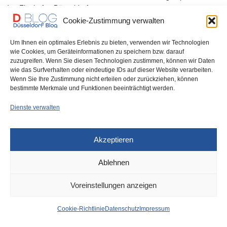
den Flughafen Düsseldorf…
Cookie-Zustimmung verwalten
0 SHARES
Um Ihnen ein optimales Erlebnis zu bieten, verwenden wir Technologien
wie Cookies, um Geräteinformationen zu speichern bzw. darauf
zuzugreifen. Wenn Sie diesen Technologien zustimmen, können wir Daten
wie das Surfverhalten oder eindeutige IDs auf dieser Website verarbeiten.
Wenn Sie Ihre Zustimmung nicht erteilen oder zurückziehen, können
IMPRESSUM
DATENSCHUTZ
COOKIE-RICHTLINIE (EU)
bestimmte Merkmale und Funktionen beeinträchtigt werden.
Dienste verwalten
Akzeptieren
Ablehnen
Voreinstellungen anzeigen
Cookie-Richtlinie
Datenschutz
Impressum