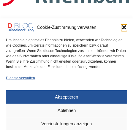
Cookie-Zustimmung verwalten
Um Ihnen ein optimales Erlebnis zu bieten, verwenden wir Technologien
UNCATEGORIZED
15. DEZEMBER 2025
wie Cookies, um Geräteinformationen zu speichern bzw. darauf
zuzugreifen. Wenn Sie diesen Technologien zustimmen, können wir Daten
Das ist der Rheinbahn-Fahrplan in
wie das Surfverhalten oder eindeutige IDs auf dieser Website verarbeiten.
Wenn Sie Ihre Zustimmung nicht erteilen oder zurückziehen, können
den Weihnachsferien
bestimmte Merkmale und Funktionen beeinträchtigt werden.
Dienste verwalten
Ab dem 20. Dezember bis zum 6. Januar 2026 gilt der Rheinbahn-
Fahrplan für die Weihnachtsferien.…
Akzeptieren
0 SHARES
Ablehnen
Voreinstellungen anzeigen
IMPRESSUM
DATENSCHUTZ
COOKIE-RICHTLINIE (EU)