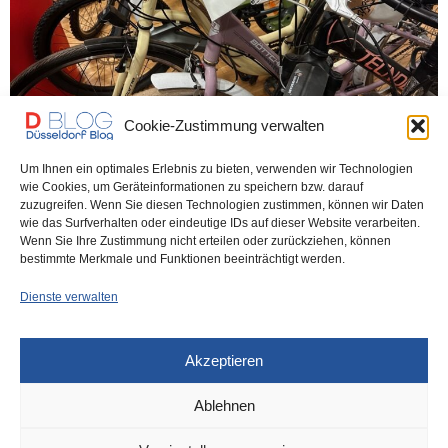
Cookie-Zustimmung verwalten
Um Ihnen ein optimales Erlebnis zu bieten, verwenden wir Technologien
wie Cookies, um Geräteinformationen zu speichern bzw. darauf
DÜSSELDORF
24. FEBRUAR 2026
zuzugreifen. Wenn Sie diesen Technologien zustimmen, können wir Daten
Fundgrube für alle, die ein Fahrrad
wie das Surfverhalten oder eindeutige IDs auf dieser Website verarbeiten.
Wenn Sie Ihre Zustimmung nicht erteilen oder zurückziehen, können
brauchen
bestimmte Merkmale und Funktionen beeinträchtigt werden.
Dienste verwalten
Interessehalber hatte ich mir das mal angeschaut und kann nur
sagen: Wer ein Fahrrad braucht,…
Akzeptieren
0 SHARES
Ablehnen