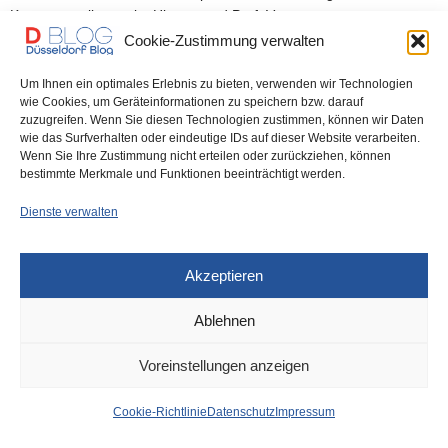
Kunstausstellung – im Hintergrund Prof. Vester,…
Cookie-Zustimmung verwalten
0 SHARES
Um Ihnen ein optimales Erlebnis zu bieten, verwenden wir Technologien
wie Cookies, um Geräteinformationen zu speichern bzw. darauf
zuzugreifen. Wenn Sie diesen Technologien zustimmen, können wir Daten
wie das Surfverhalten oder eindeutige IDs auf dieser Website verarbeiten.
Wenn Sie Ihre Zustimmung nicht erteilen oder zurückziehen, können
IMPRESSUM
DATENSCHUTZ
COOKIE-RICHTLINIE (EU)
bestimmte Merkmale und Funktionen beeinträchtigt werden.
Dienste verwalten
Akzeptieren
Ablehnen
Voreinstellungen anzeigen
Cookie-Richtlinie
Datenschutz
Impressum