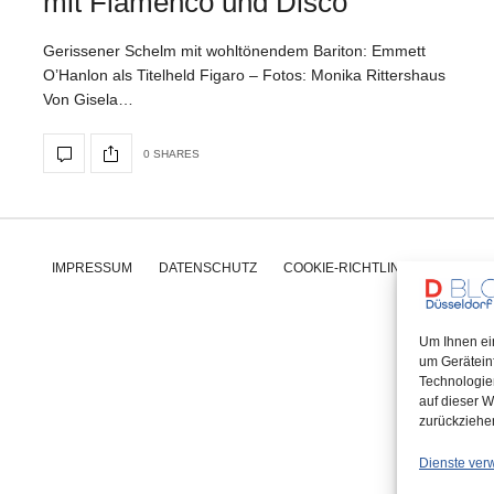
mit Flamenco und Disco
Gerissener Schelm mit wohltönendem Bariton: Emmett
O’Hanlon als Titelheld Figaro – Fotos: Monika Rittershaus
Von Gisela…
0 SHARES
IMPRESSUM
DATENSCHUTZ
COOKIE-RICHTLINIE (EU)
Um Ihnen ei
um Gerätein
Technologie
auf dieser W
zurückziehe
Dienste ver