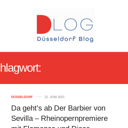
hlagwort:
EMMET O’HANL
DÜSSELDORF
21. JUNI 2021
Da geht’s ab Der Barbier von
Sevilla – Rheinopernpremiere