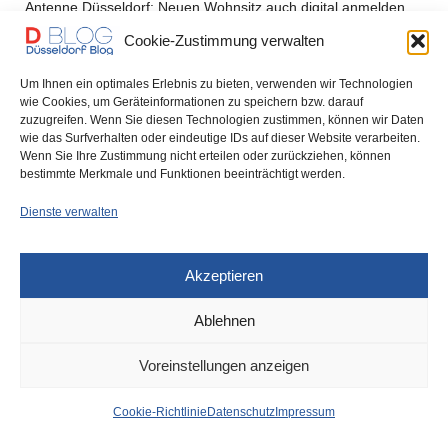
Antenne Düsseldorf: Neuen Wohnsitz auch digital anmelden
Bild: Was Sie zu ÖPNV-Streiks…
Cookie-Zustimmung verwalten
0 SHARES
Um Ihnen ein optimales Erlebnis zu bieten, verwenden wir Technologien
wie Cookies, um Geräteinformationen zu speichern bzw. darauf
zuzugreifen. Wenn Sie diesen Technologien zustimmen, können wir Daten
wie das Surfverhalten oder eindeutige IDs auf dieser Website verarbeiten.
Wenn Sie Ihre Zustimmung nicht erteilen oder zurückziehen, können
bestimmte Merkmale und Funktionen beeinträchtigt werden.
IMPRESSUM
DATENSCHUTZ
COOKIE-RICHTLINIE (EU)
Dienste verwalten
Akzeptieren
Ablehnen
Voreinstellungen anzeigen
Cookie-Richtlinie
Datenschutz
Impressum