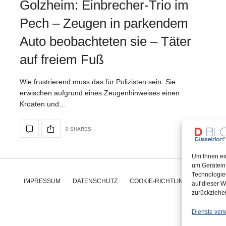
Golzheim: Einbrecher-Trio im
Pech – Zeugen in parkendem
Auto beobachteten sie – Täter
auf freiem Fuß
Wie frustrierend muss das für Polizisten sein: Sie
erwischen aufgrund eines Zeugenhinweises einen
Kroaten und…
0 SHARES
Um Ihnen ei
um Gerätein
Technologie
IMPRESSUM
DATENSCHUTZ
COOKIE-RICHTLINIE (EU)
auf dieser W
zurückziehe
Dienste ver