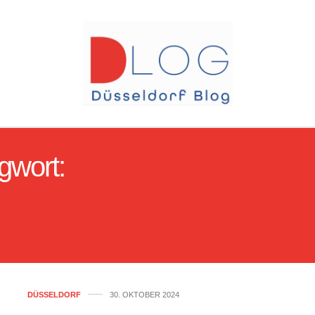
gwort:
#EINBRUCH_GOLZ
#POLIZEI_DÜSSELDORF;
AUSLÄNDERKRIMINALIT
DÜSSELDORF
30. OKTOBER 2024