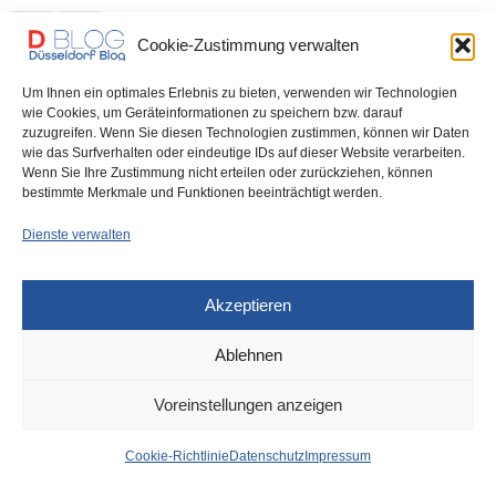
0 SHARES
Cookie-Zustimmung verwalten
Um Ihnen ein optimales Erlebnis zu bieten, verwenden wir Technologien
wie Cookies, um Geräteinformationen zu speichern bzw. darauf
zuzugreifen. Wenn Sie diesen Technologien zustimmen, können wir Daten
IMPRESSUM
DATENSCHUTZ
COOKIE-RICHTLINIE (EU)
wie das Surfverhalten oder eindeutige IDs auf dieser Website verarbeiten.
Wenn Sie Ihre Zustimmung nicht erteilen oder zurückziehen, können
bestimmte Merkmale und Funktionen beeinträchtigt werden.
Dienste verwalten
Akzeptieren
Ablehnen
Voreinstellungen anzeigen
Cookie-Richtlinie
Datenschutz
Impressum