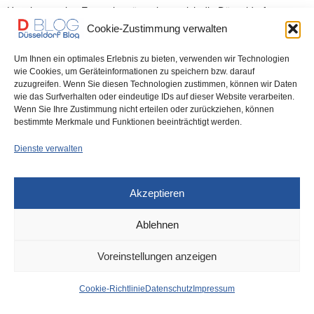
Hausbrauereien Erstmals präsentieren sich die Düsseldorfer…
Cookie-Zustimmung verwalten
0 SHARES
Um Ihnen ein optimales Erlebnis zu bieten, verwenden wir Technologien
wie Cookies, um Geräteinformationen zu speichern bzw. darauf
zuzugreifen. Wenn Sie diesen Technologien zustimmen, können wir Daten
wie das Surfverhalten oder eindeutige IDs auf dieser Website verarbeiten.
Wenn Sie Ihre Zustimmung nicht erteilen oder zurückziehen, können
IMPRESSUM
DATENSCHUTZ
COOKIE-RICHTLINIE (EU)
bestimmte Merkmale und Funktionen beeinträchtigt werden.
Dienste verwalten
Akzeptieren
Ablehnen
Voreinstellungen anzeigen
Cookie-Richtlinie
Datenschutz
Impressum