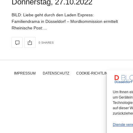
Donnerstag, 27.10.2022
BILD: Liebe geht durch den Laden Express:
Familiendrama in Düsseldorf – Mordkommission ermttelt
Rheinische Post:…
0 SHARES
IMPRESSUM
DATENSCHUTZ
COOKIE-RICHTLINIE (EU)
Um Ihnen ei
um Gerätein
Technologie
auf dieser W
zurückziehe
Dienste ver