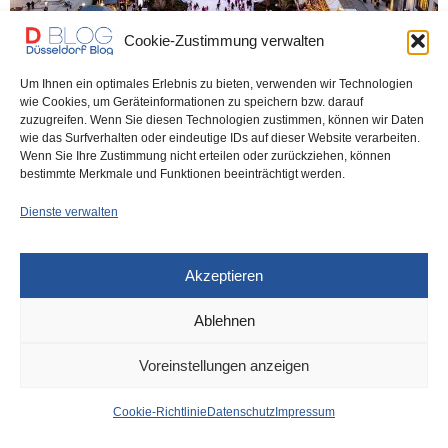
Cookie-Zustimmung verwalten
DÜSSELDORF
18. DEZEMBER 2025
Um Ihnen ein optimales Erlebnis zu bieten, verwenden wir Technologien
Lob für Oscar Bruch: Düsseldorfer
wie Cookies, um Geräteinformationen zu speichern bzw. darauf
zuzugreifen. Wenn Sie diesen Technologien zustimmen, können wir Daten
Eisbahn schönste der Welt
wie das Surfverhalten oder eindeutige IDs auf dieser Website verarbeiten.
Wenn Sie Ihre Zustimmung nicht erteilen oder zurückziehen, können
bestimmte Merkmale und Funktionen beeinträchtigt werden.
Wo ist die schönste Weihnachts-Eisbahn der Welt? In Düsseldorf,
sagt eine Studie der Hotelkette „Premier…
Dienste verwalten
0 SHARES
Akzeptieren
Ablehnen
IMPRESSUM
DATENSCHUTZ
COOKIE-RICHTLINIE (EU)
Voreinstellungen anzeigen
Cookie-Richtlinie
Datenschutz
Impressum