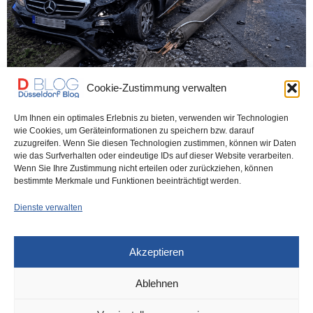
Cookie-Zustimmung verwalten
Um Ihnen ein optimales Erlebnis zu bieten, verwenden wir Technologien
wie Cookies, um Geräteinformationen zu speichern bzw. darauf
POLIZEI
VOR 1 MONAT
zuzugreifen. Wenn Sie diesen Technologien zustimmen, können wir Daten
Polizei jagt Drogendealer – Crash am
wie das Surfverhalten oder eindeutige IDs auf dieser Website verarbeiten.
Wenn Sie Ihre Zustimmung nicht erteilen oder zurückziehen, können
Ampelmast
bestimmte Merkmale und Funktionen beeinträchtigt werden.
Dienste verwalten
Polizisten der Wache Stadtmitte fiel gestern auf der Sonnenstraße
in Bilk ein Mercedes auf, weshalb…
Akzeptieren
0 SHARES
Ablehnen