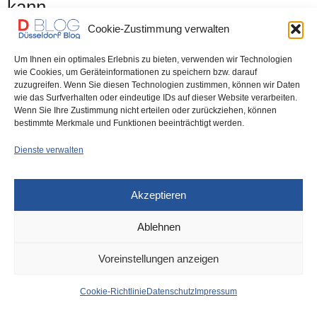
kann
Cookie-Zustimmung verwalten
Am Freitag, dem 23. Juni (19 Uhr) im #Wirtschaftsclub_Düsseldorf.
Ich verspreche einen spannenden Vortrag. Achtung:…
Um Ihnen ein optimales Erlebnis zu bieten, verwenden wir Technologien
wie Cookies, um Geräteinformationen zu speichern bzw. darauf
zuzugreifen. Wenn Sie diesen Technologien zustimmen, können wir Daten
0 SHARES
wie das Surfverhalten oder eindeutige IDs auf dieser Website verarbeiten.
Wenn Sie Ihre Zustimmung nicht erteilen oder zurückziehen, können
bestimmte Merkmale und Funktionen beeinträchtigt werden.
Dienste verwalten
IMPRESSUM
DATENSCHUTZ
COOKIE-RICHTLINIE (EU)
Akzeptieren
Ablehnen
Voreinstellungen anzeigen
Cookie-Richtlinie
Datenschutz
Impressum