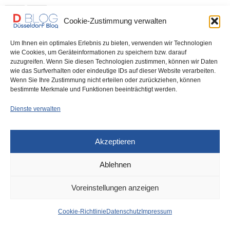
0 SHARES
Cookie-Zustimmung verwalten
Um Ihnen ein optimales Erlebnis zu bieten, verwenden wir Technologien
wie Cookies, um Geräteinformationen zu speichern bzw. darauf
zuzugreifen. Wenn Sie diesen Technologien zustimmen, können wir Daten
IMPRESSUM
DATENSCHUTZ
COOKIE-RICHTLINIE (EU)
wie das Surfverhalten oder eindeutige IDs auf dieser Website verarbeiten.
Wenn Sie Ihre Zustimmung nicht erteilen oder zurückziehen, können
bestimmte Merkmale und Funktionen beeinträchtigt werden.
Dienste verwalten
Akzeptieren
Ablehnen
Voreinstellungen anzeigen
Cookie-Richtlinie
Datenschutz
Impressum