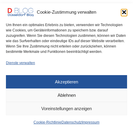
Flüchtlinge
Cookie-Zustimmung verwalten
Klüh-Geschäftsführer, Jury und Vertreter von Vereinen, die sich um
Um Ihnen ein optimales Erlebnis zu bieten, verwenden wir Technologien
Aufnahme und Integration von Flüchtlingen kümmern,…
wie Cookies, um Geräteinformationen zu speichern bzw. darauf
zuzugreifen. Wenn Sie diesen Technologien zustimmen, können wir Daten
0 SHARES
wie das Surfverhalten oder eindeutige IDs auf dieser Website verarbeiten.
Wenn Sie Ihre Zustimmung nicht erteilen oder zurückziehen, können
bestimmte Merkmale und Funktionen beeinträchtigt werden.
Dienste verwalten
IMPRESSUM
DATENSCHUTZ
COOKIE-RICHTLINIE (EU)
Akzeptieren
Ablehnen
Voreinstellungen anzeigen
Cookie-Richtlinie
Datenschutz
Impressum