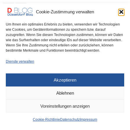
0 SHARES
Cookie-Zustimmung verwalten
Um Ihnen ein optimales Erlebnis zu bieten, verwenden wir Technologien
wie Cookies, um Geräteinformationen zu speichern bzw. darauf
zuzugreifen. Wenn Sie diesen Technologien zustimmen, können wir Daten
IMPRESSUM
DATENSCHUTZ
COOKIE-RICHTLINIE (EU)
wie das Surfverhalten oder eindeutige IDs auf dieser Website verarbeiten.
Wenn Sie Ihre Zustimmung nicht erteilen oder zurückziehen, können
bestimmte Merkmale und Funktionen beeinträchtigt werden.
Dienste verwalten
Akzeptieren
Ablehnen
Voreinstellungen anzeigen
Cookie-Richtlinie
Datenschutz
Impressum