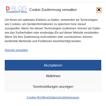
0 SHARES
Cookie-Zustimmung verwalten
Um Ihnen ein optimales Erlebnis zu bieten, verwenden wir Technologien
wie Cookies, um Geräteinformationen zu speichern bzw. darauf
zuzugreifen. Wenn Sie diesen Technologien zustimmen, können wir Daten
IMPRESSUM
DATENSCHUTZ
COOKIE-RICHTLINIE (EU)
wie das Surfverhalten oder eindeutige IDs auf dieser Website verarbeiten.
Wenn Sie Ihre Zustimmung nicht erteilen oder zurückziehen, können
bestimmte Merkmale und Funktionen beeinträchtigt werden.
Dienste verwalten
Akzeptieren
Ablehnen
Voreinstellungen anzeigen
Cookie-Richtlinie
Datenschutz
Impressum