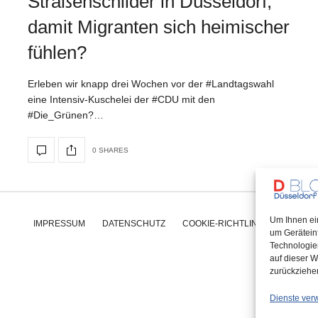
Straßenschilder in Düsseldorf,
damit Migranten sich heimischer
fühlen?
Erleben wir knapp drei Wochen vor der #Landtagswahl
eine Intensiv-Kuschelei der #CDU mit den
#Die_Grünen?…
0 SHARES
Um Ihnen ei
IMPRESSUM
DATENSCHUTZ
COOKIE-RICHTLINIE (EU)
um Gerätein
Technologie
auf dieser W
zurückziehe
Dienste ver