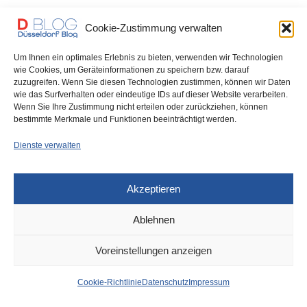
Der #Wirtschaftsclub_Düsseldorf hat am 27. September (19 Uhr)
Cookie-Zustimmung verwalten
#Astrid_Hamker, die einflussreiche und wirkmächtige Präsidentin
des…
Um Ihnen ein optimales Erlebnis zu bieten, verwenden wir Technologien
wie Cookies, um Geräteinformationen zu speichern bzw. darauf
zuzugreifen. Wenn Sie diesen Technologien zustimmen, können wir Daten
0 SHARES
wie das Surfverhalten oder eindeutige IDs auf dieser Website verarbeiten.
Wenn Sie Ihre Zustimmung nicht erteilen oder zurückziehen, können
bestimmte Merkmale und Funktionen beeinträchtigt werden.
Dienste verwalten
IMPRESSUM
DATENSCHUTZ
COOKIE-RICHTLINIE (EU)
Akzeptieren
Ablehnen
Voreinstellungen anzeigen
Cookie-Richtlinie
Datenschutz
Impressum