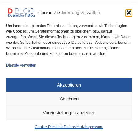
Krankenhäusern
Cookie-Zustimmung verwalten
Und die Nummer 1 ist – Klüh_Catering! Zum neunten (!) Mal in
Um Ihnen ein optimales Erlebnis zu bieten, verwenden wir Technologien
Folge ist…
wie Cookies, um Geräteinformationen zu speichern bzw. darauf
zuzugreifen. Wenn Sie diesen Technologien zustimmen, können wir Daten
0 SHARES
wie das Surfverhalten oder eindeutige IDs auf dieser Website verarbeiten.
Wenn Sie Ihre Zustimmung nicht erteilen oder zurückziehen, können
bestimmte Merkmale und Funktionen beeinträchtigt werden.
Dienste verwalten
IMPRESSUM
DATENSCHUTZ
COOKIE-RICHTLINIE (EU)
Akzeptieren
Ablehnen
Voreinstellungen anzeigen
Cookie-Richtlinie
Datenschutz
Impressum