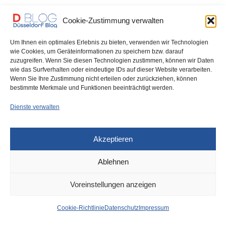
Montag, 17. Februar: Kennedydamm, Prinz-Georg-Straße,
Ulmenstraße, Rotterdamer Straße, Heinrichstraße, Volmerswerther
Cookie-Zustimmung verwalten
Straße, Gladbacher Straße, Merowingerstraße. Dienstag, 18.…
Um Ihnen ein optimales Erlebnis zu bieten, verwenden wir Technologien
wie Cookies, um Geräteinformationen zu speichern bzw. darauf
0 SHARES
zuzugreifen. Wenn Sie diesen Technologien zustimmen, können wir Daten
wie das Surfverhalten oder eindeutige IDs auf dieser Website verarbeiten.
Wenn Sie Ihre Zustimmung nicht erteilen oder zurückziehen, können
bestimmte Merkmale und Funktionen beeinträchtigt werden.
Dienste verwalten
IMPRESSUM
DATENSCHUTZ
COOKIE-RICHTLINIE (EU)
Akzeptieren
Ablehnen
Voreinstellungen anzeigen
Cookie-Richtlinie
Datenschutz
Impressum