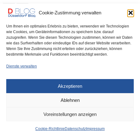
0 SHARES
Cookie-Zustimmung verwalten
Um Ihnen ein optimales Erlebnis zu bieten, verwenden wir Technologien
wie Cookies, um Geräteinformationen zu speichern bzw. darauf
zuzugreifen. Wenn Sie diesen Technologien zustimmen, können wir Daten
IMPRESSUM
DATENSCHUTZ
COOKIE-RICHTLINIE (EU)
wie das Surfverhalten oder eindeutige IDs auf dieser Website verarbeiten.
Wenn Sie Ihre Zustimmung nicht erteilen oder zurückziehen, können
bestimmte Merkmale und Funktionen beeinträchtigt werden.
Dienste verwalten
Akzeptieren
Ablehnen
Voreinstellungen anzeigen
Cookie-Richtlinie
Datenschutz
Impressum