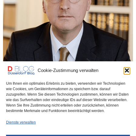
Cookie-Zustimmung verwalten
DÜSSELDORF
11. DEZEMBER 2025
Um Ihnen ein optimales Erlebnis zu bieten, verwenden wir Technologien
Mit Zustimmung des Präsidenten:
wie Cookies, um Geräteinformationen zu speichern bzw. darauf
zuzugreifen. Wenn Sie diesen Technologien zustimmen, können wir Daten
Düsseldorfer Anwalt Carlos A.
wie das Surfverhalten oder eindeutige IDs auf dieser Website verarbeiten.
Wenn Sie Ihre Zustimmung nicht erteilen oder zurückziehen, können
Gebauer gründet Javier-Milei-Institut
bestimmte Merkmale und Funktionen beeinträchtigt werden.
Dienste verwalten
Ich habe hier kürzlich über einen Prozess geschrieben, in dem es
um die Legitimität der…