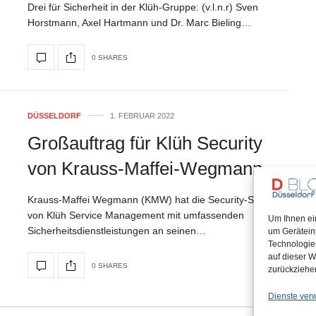
Drei für Sicherheit in der Klüh-Gruppe: (v.l.n.r) Sven
Horstmann, Axel Hartmann und Dr. Marc Bieling…
0 SHARES
DÜSSELDORF
1. FEBRUAR 2022
Großauftrag für Klüh Security
von Krauss-Maffei-Wegmann
Krauss-Maffei Wegmann (KMW) hat die Security-Sparte
von Klüh Service Management mit umfassenden
Um Ihnen ei
Sicherheitsdienstleistungen an seinen…
um Gerätein
Technologie
auf dieser W
0 SHARES
zurückziehe
Dienste ver