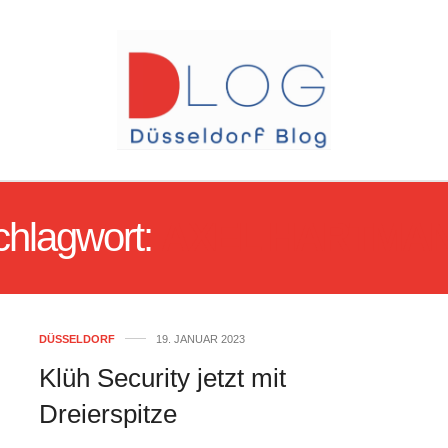
chlagwort:
AXEL HARTMA
DÜSSELDORF
19. JANUAR 2023
Klüh Security jetzt mit
Dreierspitze