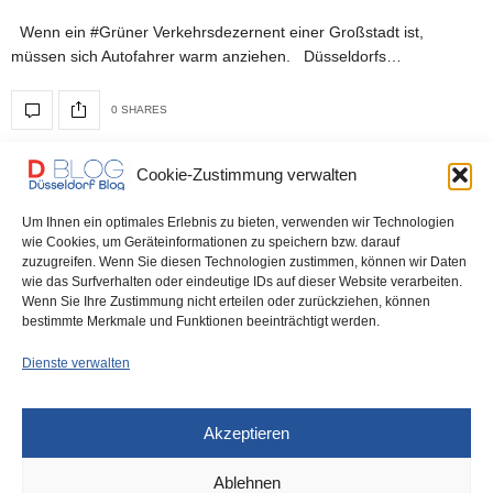
Wenn ein #Grüner Verkehrsdezernent einer Großstadt ist,
müssen sich Autofahrer warm anziehen. Düsseldorfs…
0 SHARES
Cookie-Zustimmung verwalten
DÜSSELDORF
21. OKTOBER 2022
Um Ihnen ein optimales Erlebnis zu bieten, verwenden wir Technologien
Rheinbahn ersetzt Schienen auf der
wie Cookies, um Geräteinformationen zu speichern bzw. darauf
zuzugreifen. Wenn Sie diesen Technologien zustimmen, können wir Daten
Rethelstraße – Chaos für Händler
wie das Surfverhalten oder eindeutige IDs auf dieser Website verarbeiten.
Wenn Sie Ihre Zustimmung nicht erteilen oder zurückziehen, können
und Autofahrer?
bestimmte Merkmale und Funktionen beeinträchtigt werden.
Dienste verwalten
Die Rheinbahn erneuert auf der Rethelstraße zwischen der
Ahnfeldstraße und dem Brehmplatz die Gleise –…
Akzeptieren
0 SHARES
Ablehnen