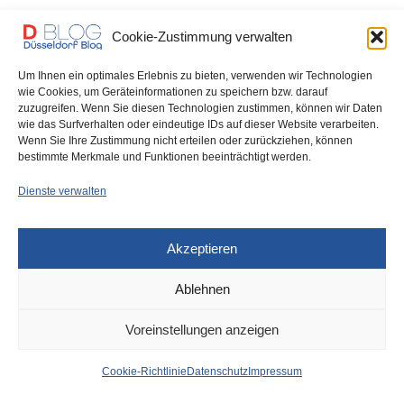
Wegen eines verbotenen Autorennens wird seit gestern Abend
Cookie-Zustimmung verwalten
gegen zwei 21-Jährige aus Neuss ermittelt. Die…
Um Ihnen ein optimales Erlebnis zu bieten, verwenden wir Technologien
0 SHARES
wie Cookies, um Geräteinformationen zu speichern bzw. darauf
zuzugreifen. Wenn Sie diesen Technologien zustimmen, können wir Daten
wie das Surfverhalten oder eindeutige IDs auf dieser Website verarbeiten.
Wenn Sie Ihre Zustimmung nicht erteilen oder zurückziehen, können
bestimmte Merkmale und Funktionen beeinträchtigt werden.
IMPRESSUM
DATENSCHUTZ
COOKIE-RICHTLINIE (EU)
Dienste verwalten
Akzeptieren
Ablehnen
Voreinstellungen anzeigen
Cookie-Richtlinie
Datenschutz
Impressum