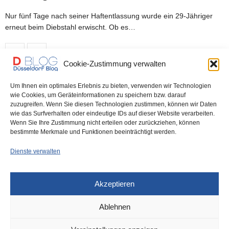
Nur fünf Tage nach seiner Haftentlassung wurde ein 29-Jähriger
erneut beim Diebstahl erwischt. Ob es…
0 SHARES
Cookie-Zustimmung verwalten
Um Ihnen ein optimales Erlebnis zu bieten, verwenden wir Technologien
wie Cookies, um Geräteinformationen zu speichern bzw. darauf
DÜSSELDORF
17. OKTOBER 2022
zuzugreifen. Wenn Sie diesen Technologien zustimmen, können wir Daten
Birkenstraße in Flingern: Automarder
wie das Surfverhalten oder eindeutige IDs auf dieser Website verarbeiten.
Wenn Sie Ihre Zustimmung nicht erteilen oder zurückziehen, können
auf frischer Tat gestellt
bestimmte Merkmale und Funktionen beeinträchtigt werden.
Dienste verwalten
Seit letztem Samstag befindet sich ein 25-jähriger Beschuldiger in
Untersuchungshaft. Dem Mann wird vorgeworfen, am…
Akzeptieren
0 SHARES
Ablehnen