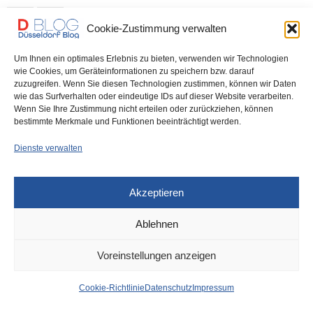
0 SHARES
Cookie-Zustimmung verwalten
Um Ihnen ein optimales Erlebnis zu bieten, verwenden wir Technologien
wie Cookies, um Geräteinformationen zu speichern bzw. darauf
zuzugreifen. Wenn Sie diesen Technologien zustimmen, können wir Daten
IMPRESSUM
DATENSCHUTZ
COOKIE-RICHTLINIE (EU)
wie das Surfverhalten oder eindeutige IDs auf dieser Website verarbeiten.
Wenn Sie Ihre Zustimmung nicht erteilen oder zurückziehen, können
bestimmte Merkmale und Funktionen beeinträchtigt werden.
Dienste verwalten
Akzeptieren
Ablehnen
Voreinstellungen anzeigen
Cookie-Richtlinie
Datenschutz
Impressum