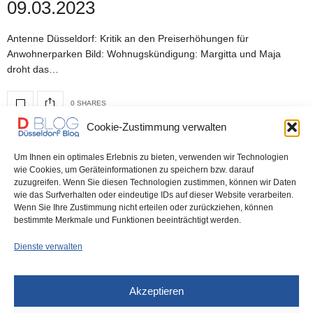
09.03.2023
Antenne Düsseldorf: Kritik an den Preiserhöhungen für
Anwohnerparken Bild: Wohnugskündigung: Margitta und Maja
droht das…
0 SHARES
Cookie-Zustimmung verwalten
Um Ihnen ein optimales Erlebnis zu bieten, verwenden wir Technologien
DÜSSELDORF
,
DÜSSELDORF RESTAURANTS
,
DÜSSELDORF WIRTSCHAFT
11. OKTOBER 2022
wie Cookies, um Geräteinformationen zu speichern bzw. darauf
zuzugreifen. Wenn Sie diesen Technologien zustimmen, können wir Daten
Gute Nachricht für Gastronomen,
wie das Surfverhalten oder eindeutige IDs auf dieser Website verarbeiten.
Wenn Sie Ihre Zustimmung nicht erteilen oder zurückziehen, können
schlechte Nachricht für Autofahrer
bestimmte Merkmale und Funktionen beeinträchtigt werden.
Dienste verwalten
Gute Nachricht: Gastronomen dürfen Terrassen weiterhin nutzen.
Siehe auch Bericht in der Rheinischen Post Schlechte…
Akzeptieren
0 SHARES