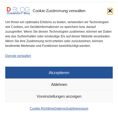
Ein Klassiker beim Gourmet-Festival auf der Kö: Austern!
Cookie-Zustimmung verwalten
Fleischige, frische Finea de Claire No. 2…
Um Ihnen ein optimales Erlebnis zu bieten, verwenden wir Technologien
0 SHARES
wie Cookies, um Geräteinformationen zu speichern bzw. darauf
zuzugreifen. Wenn Sie diesen Technologien zustimmen, können wir Daten
wie das Surfverhalten oder eindeutige IDs auf dieser Website verarbeiten.
Wenn Sie Ihre Zustimmung nicht erteilen oder zurückziehen, können
bestimmte Merkmale und Funktionen beeinträchtigt werden.
IMPRESSUM
DATENSCHUTZ
COOKIE-RICHTLINIE (EU)
Dienste verwalten
Akzeptieren
Ablehnen
Voreinstellungen anzeigen
Cookie-Richtlinie
Datenschutz
Impressum