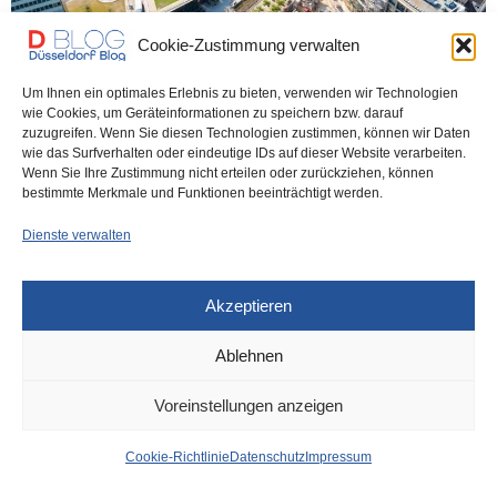
Cookie-Zustimmung verwalten
DÜSSELDORF
VOR 2 MONATEN
Um Ihnen ein optimales Erlebnis zu bieten, verwenden wir Technologien
„Tuchtinsel“ – was am Kö-Bogen
wie Cookies, um Geräteinformationen zu speichern bzw. darauf
zuzugreifen. Wenn Sie diesen Technologien zustimmen, können wir Daten
entstehen soll
wie das Surfverhalten oder eindeutige IDs auf dieser Website verarbeiten.
Wenn Sie Ihre Zustimmung nicht erteilen oder zurückziehen, können
bestimmte Merkmale und Funktionen beeinträchtigt werden.
Was soll auf der sogenannten Tuchtinsel entstehen?
Projektentwickler Midstad und die Landeshauptstadt Düsseldorf
Dienste verwalten
loben gemeinsam…
Akzeptieren
0 SHARES
Ablehnen
Voreinstellungen anzeigen
IMPRESSUM
DATENSCHUTZ
COOKIE-RICHTLINIE (EU)
Cookie-Richtlinie
Datenschutz
Impressum