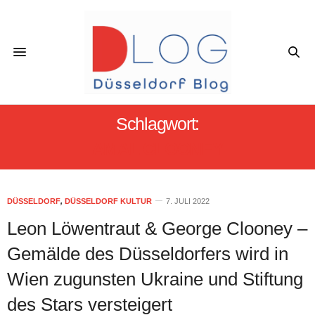
Schlagwort:
AMAL CLOONEY
DÜSSELDORF
,
DÜSSELDORF KULTUR
7. JULI 2022
Leon Löwentraut & George Clooney –
Gemälde des Düsseldorfers wird in
Wien zugunsten Ukraine und Stiftung
des Stars versteigert