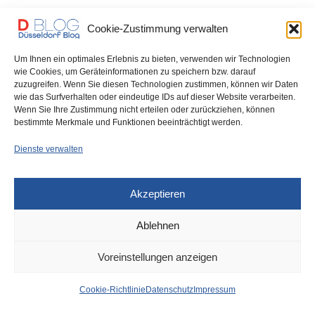
Der 24-jährige Düsseldorfer Leon Löwentraut mit Hollywood-Star
Cookie-Zustimmung verwalten
George Clooney – die Hälfte des Auktionserlöses geht…
Um Ihnen ein optimales Erlebnis zu bieten, verwenden wir Technologien
0 SHARES
wie Cookies, um Geräteinformationen zu speichern bzw. darauf
zuzugreifen. Wenn Sie diesen Technologien zustimmen, können wir Daten
wie das Surfverhalten oder eindeutige IDs auf dieser Website verarbeiten.
Wenn Sie Ihre Zustimmung nicht erteilen oder zurückziehen, können
bestimmte Merkmale und Funktionen beeinträchtigt werden.
IMPRESSUM
DATENSCHUTZ
COOKIE-RICHTLINIE (EU)
Dienste verwalten
Akzeptieren
Ablehnen
Voreinstellungen anzeigen
Cookie-Richtlinie
Datenschutz
Impressum