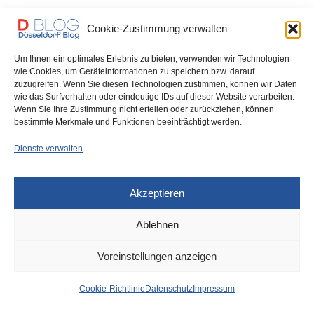
Sechsstelliger Sachschaden
Cookie-Zustimmung verwalten
Bei einem schweren Verkehrsunfall auf der Worringer Straße am
Um Ihnen ein optimales Erlebnis zu bieten, verwenden wir Technologien
späten Sonntagabend wurden insgesamt sechs Menschen…
wie Cookies, um Geräteinformationen zu speichern bzw. darauf
zuzugreifen. Wenn Sie diesen Technologien zustimmen, können wir Daten
0 SHARES
wie das Surfverhalten oder eindeutige IDs auf dieser Website verarbeiten.
Wenn Sie Ihre Zustimmung nicht erteilen oder zurückziehen, können
bestimmte Merkmale und Funktionen beeinträchtigt werden.
Dienste verwalten
IMPRESSUM
DATENSCHUTZ
COOKIE-RICHTLINIE (EU)
Akzeptieren
Ablehnen
Voreinstellungen anzeigen
Cookie-Richtlinie
Datenschutz
Impressum